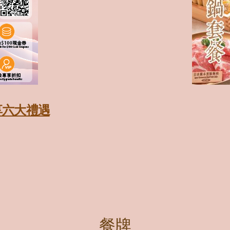
享六大禮遇
餐牌