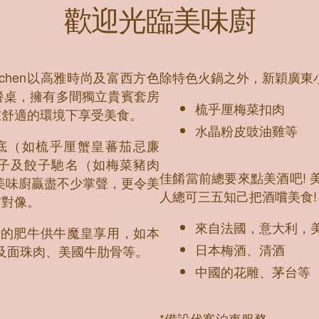
歡迎光臨美味廚
itchen以高雅時尚及富西方色
除特色火鍋之外，新穎廣東
餐桌，擁有多間獨立貴賓套房
梳乎厘梅菜扣肉
在舒適的環境下享受美食。
水晶粉皮豉油雞等
火鍋湯底（如梳乎厘蟹皇蕃茄忌廉
製丸子及餃子馳名（如梅菜豬肉
佳餚當前總要來點美酒吧! 美味
美味廚贏盡不少掌聲，更令美
人總可三五知己把酒嚐美食!
訪對像。
來自法國，意大利，
不同地方的肥牛供牛魔皇享用，如本
日本梅酒、清酒
舌及面珠肉、美國牛肋骨等。
中國的花雕、茅台等
*備設代客泊車服務