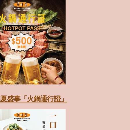
6盛夏盛事「火鍋通行證」