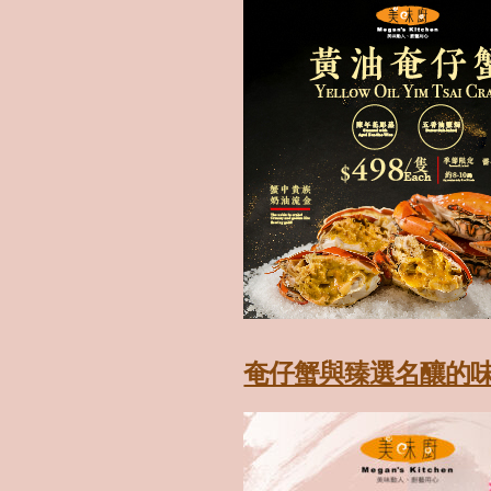
奄仔蟹與臻選名釀的