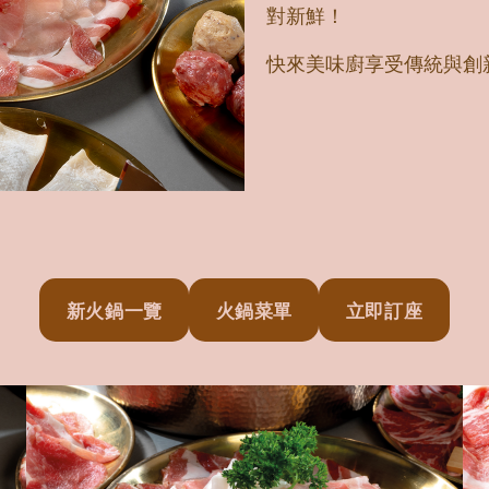
對新鮮！
快來美味廚享受傳統與創
新火鍋一覽
火鍋菜單
立即訂座