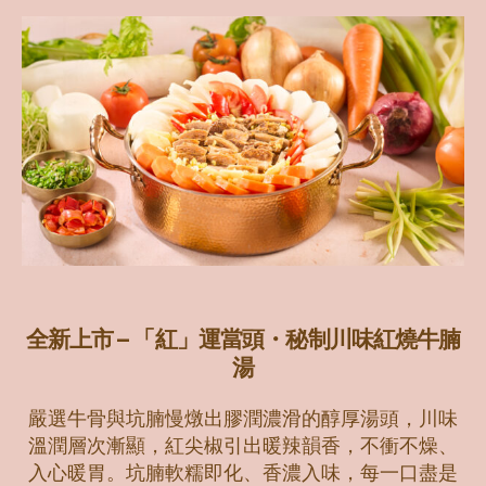
全新上市 – 「紅」運當頭・秘制川味紅燒牛腩
湯
嚴選牛骨與坑腩慢燉出膠潤濃滑的醇厚湯頭，川味
溫潤層次漸顯，紅尖椒引出暖辣韻香，不衝不燥、
入心暖胃。坑腩軟糯即化、香濃入味，每一口盡是