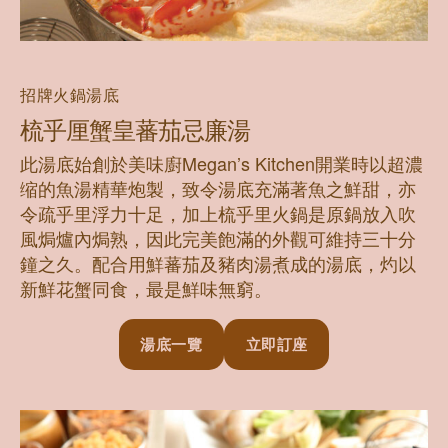
招牌火鍋湯底
梳乎厘蟹皇蕃茄忌廉湯
此湯底始創於美味廚Megan’s Kitchen開業時以超濃
缩的魚湯精華炮製，致令湯底充滿著魚之鮮甜，亦
令疏乎里浮力十足，加上梳乎里火鍋是原鍋放入吹
風焗爐內焗熟，因此完美飽滿的外觀可維持三十分
鐘之久。配合用鮮蕃茄及豬肉湯煮成的湯底，灼以
新鮮花蟹同食，最是鮮味無窮。
湯底一覽
立即訂座