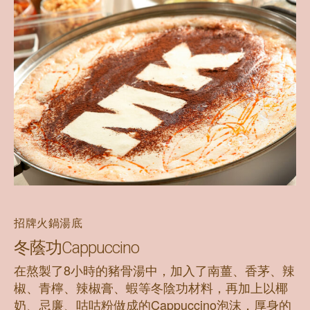
招牌火鍋湯底
冬蔭功Cappuccino
在熬製了8小時的豬骨湯中，加入了南薑、香茅、辣
椒、青檸、辣椒膏、蝦等冬陰功材料，再加上以椰
奶、忌廉、咕咕粉做成的Cappuccino泡沫，厚身的