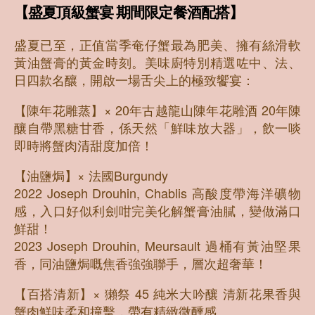
【盛夏頂級蟹宴 期間限定餐酒配搭】
盛夏已至，正值當季奄仔蟹最為肥美、擁有絲滑軟
黃油蟹膏的黃金時刻。美味廚特別精選咗中、法、
日四款名釀，開啟一場舌尖上的極致饗宴：
【陳年花雕蒸】× 20年古越龍山陳年花雕酒 20年陳
釀自帶黑糖甘香，係天然「鮮味放大器」，飲一啖
即時將蟹肉清甜度加倍！
【油鹽焗】× 法國Burgundy
2022 Joseph Drouhin, Chablis 高酸度帶海洋礦物
感，入口好似利劍咁完美化解蟹膏油膩，變做滿口
鮮甜！
2023 Joseph Drouhin, Meursault 過桶有黃油堅果
香，同油鹽焗嘅焦香強強聯手，層次超奢華！
【百搭清新】× 獺祭 45 純米大吟釀 清新花果香與
蟹肉鮮味柔和撞擊，帶有精緻微醺感。