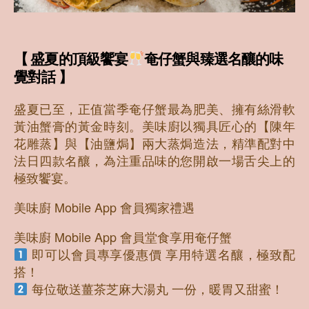
【 盛夏的頂級饗宴
奄仔蟹與臻選名釀的味
覺對話 】
盛夏已至，正值當季奄仔蟹最為肥美、擁有絲滑軟
黃油蟹膏的黃金時刻。美味廚以獨具匠心的【陳年
花雕蒸】與【油鹽焗】兩大蒸焗造法，精準配對中
法日四款名釀，為注重品味的您開啟一場舌尖上的
極致饗宴。
美味廚 Mobile App 會員獨家禮遇
美味廚 Mobile App 會員堂食享用奄仔蟹
即可以會員專享優惠價 享用特選名釀，極致配
搭！
每位敬送薑茶芝麻大湯丸 一份，暖胃又甜蜜！