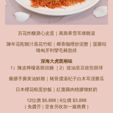
百花炸釀溏心皮蛋｜萬壽果雪耳燉雞湯
陳年花彫雞汁蒸花竹蝦｜椰香咖哩炒泥蟹｜菠蘿咕
嚕匈牙利攣毛豬肋排
深海大虎斑兩味
1）陳皮檸檬蒸斑頭腩 ｜2）豉油皇豆豉煎斑球
藥膳手撕黃油鮮雞｜豬骨濃湯杞子白木耳浸勝瓜
日本櫻花蝦蛋炒飯｜紅棗圓肉桃膠燉鮮奶
12位價 $6,888 | 6位價 $3,888
( 免醬芥 | 堂食另收加一服務費 )