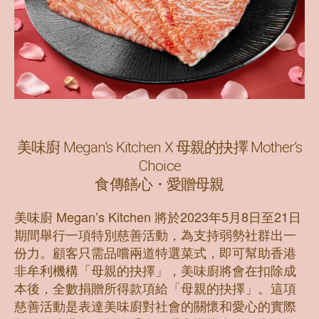
美味廚 Megan’s Kitchen X 母親的抉擇 Mother’s
Choice
食傳饍心・愛贈母親
美味廚 Megan’s Kitchen 將於2023年5月8日至21日
期間舉行一項特別慈善活動，為支持弱勢社群出一
份力。顧客只需品嚐兩道特選菜式，即可幫助香港
非牟利機構「母親的抉擇」，美味廚將會在扣除成
本後，全數捐贈所得款項給「母親的抉擇」。這項
慈善活動是表達美味廚對社會的關懷和愛心的實際