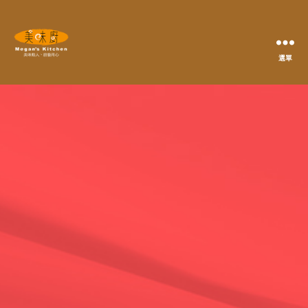
選單
Megan's
Kitchen