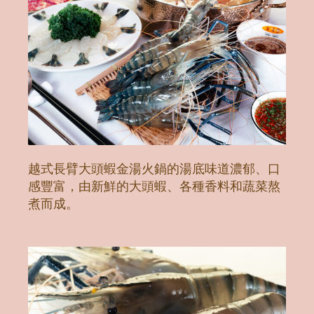
越式長臂大頭蝦金湯火鍋的湯底味道濃郁、口
感豐富，由新鮮的大頭蝦、各種香料和蔬菜熬
煮而成。