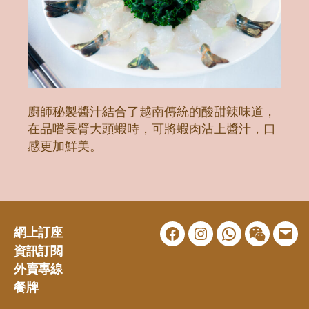
廚師秘製醬汁結合了越南傳統的酸甜辣味道，
在品嚐長臂大頭蝦時，可將蝦肉沾上醬汁，口
感更加鮮美。
網上訂座
Facebook
Instagram
WhatsApp
WeChat
Emai
資訊訂閱
外賣專線
餐牌