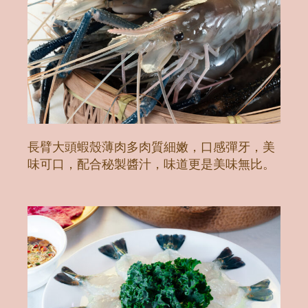
長臂大頭蝦殼薄肉多肉質細嫩，口感彈牙，美
味可口，配合秘製醬汁，味道更是美味無比。